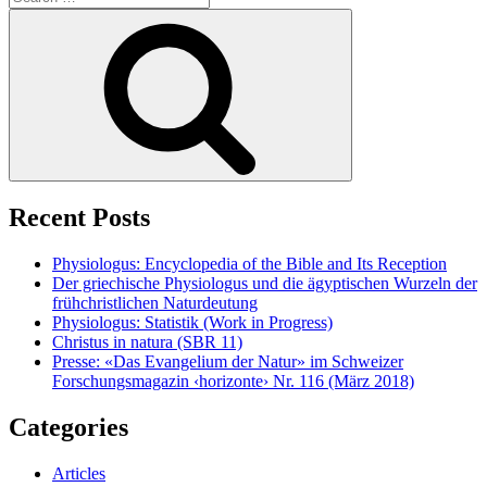
for:
Search
Recent Posts
Physiologus: Encyclopedia of the Bible and Its Reception
Der griechische Physiologus und die ägyptischen Wurzeln der
frühchristlichen Naturdeutung
Physiologus: Statistik (Work in Progress)
Christus in natura (SBR 11)
Presse: «Das Evangelium der Natur» im Schweizer
Forschungsmagazin ‹horizonte› Nr. 116 (März 2018)
Categories
Articles