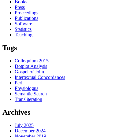
Books
Press
Proceedings
Publications
Software
Statistics
Teaching
Tags
Colloquium 2015
Dotplot Analysis
Gospel of John
Intertextual Concordances
Perl
Physiologus
Semantic Search
Transliteration
Archives
July 2025
December 2024
November 2019