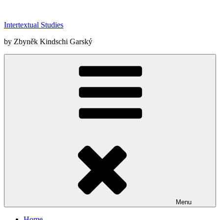
Skip
to
Intertextual Studies
content
by Zbyněk Kindschi Garský
Menu
Home