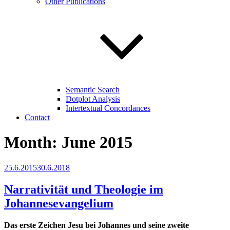
Other Publications
Semantic Search
Dotplot Analysis
Intertextual Concordances
Contact
Month:
June 2015
Posted
25.6.2015
30.6.2018
on
Narrativität und Theologie im
Johannesevangelium
Das erste Zeichen Jesu bei Johannes und seine zweite